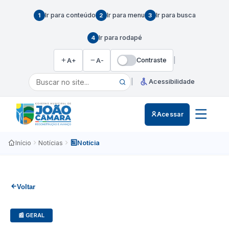
Ir para conteúdo
Ir para menu
Ir para busca
1
2
3
Ir para rodapé
4
Contraste
|
A+
A-
|
Acessibilidade
Acessar
Início
Notícias
Notícia
Voltar
📰 GERAL