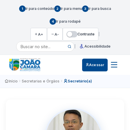
Ir para conteúdo
Ir para menu
Ir para busca
1
2
3
Ir para rodapé
4
Contraste
|
A+
A-
|
Acessibilidade
Acessar
Início
Secretarias e Órgãos
Secretário(a)