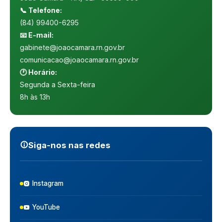
📞 Telefone:
(84) 99400-6295
📧 E-mail:
gabinete@joaocamara.rn.gov.br
comunicacao@joaocamara.rn.gov.br
🕐 Horário:
Segunda a Sexta-feira
8h às 13h
Siga‑nos nas redes
Instagram
YouTube