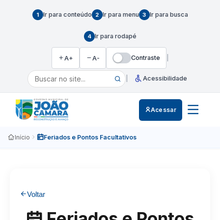
Ir para conteúdo
Ir para menu
Ir para busca
1
2
3
Ir para rodapé
4
Contraste
|
A+
A-
|
Acessibilidade
Acessar
Início
Feriados e Pontos Facultativos
Voltar
Feriados e Pontos