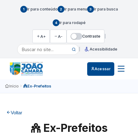
Ir para conteúdo
Ir para menu
Ir para busca
1
2
3
Ir para rodapé
4
Contraste
|
A+
A-
|
Acessibilidade
Acessar
Início
Ex-Prefeitos
Voltar
Ex-Prefeitos