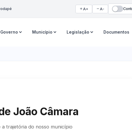
 rodapé
Cont
A+
A-
Governo
Município
Legislação
Documentos
 de João Câmara
a trajetória do nosso município