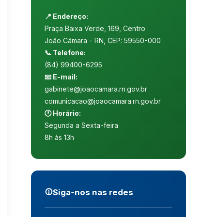
📍 Endereço:
Praça Baixa Verde, 169, Centro
João Câmara - RN, CEP: 59550-000
📞 Telefone:
(84) 99400-6295
📧 E-mail:
gabinete@joaocamara.rn.gov.br
comunicacao@joaocamara.rn.gov.br
🕐 Horário:
Segunda a Sexta-feira
8h às 13h
Siga‑nos nas redes