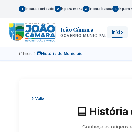
Ir para conteúdo
Ir para menu
Ir para busca
Ir para
1
2
3
4
João Câmara
Início
GOVERNO MUNICIPAL
Início
História do Município
Voltar
História
Conheça as origens e 