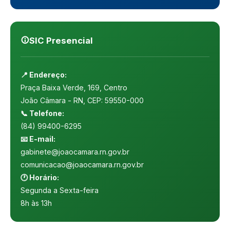
SIC Presencial
📍 Endereço:
Praça Baixa Verde, 169, Centro
João Câmara - RN, CEP: 59550-000
📞 Telefone:
(84) 99400-6295
📧 E-mail:
gabinete@joaocamara.rn.gov.br
comunicacao@joaocamara.rn.gov.br
🕐 Horário:
Segunda a Sexta-feira
8h às 13h