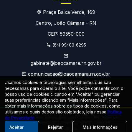
Praça Baixa Verde, 169
Centro, João Câmara - RN
CEP: 59550-000
(84) 99400-6295
gabinete@joaocamara.rn.gov.br
comunicacao@joaocamara.rn.gov.br
Usamos cookies e tecnologias semelhantes que são
Seg-Sex: 8h às 14h
necessárias para operar o site. Você pode consentir com o
nosso uso de cookies clicando em "Aceitar" ou gerenciar
suas preferências clicando em "Mais informações". Para
obter mais informações sobre os tipos de cookies, como
utilizamos e quais dados são coletados, leia nossa
Política
de Privacidade
© 2026 Governo Municipal de João Câmara - RN. Todos os
.
direitos reservados. | Desenvolvido por DunasSoft
Aceitar
Rejeitar
Mais informações
Tecnologias.