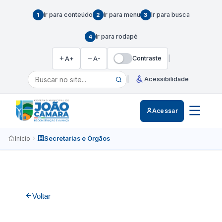
Ir para conteúdo
Ir para menu
Ir para busca
1
2
3
Ir para rodapé
4
Contraste
|
A+
A-
|
Acessibilidade
Acessar
Início
Secretarias e Órgãos
Voltar